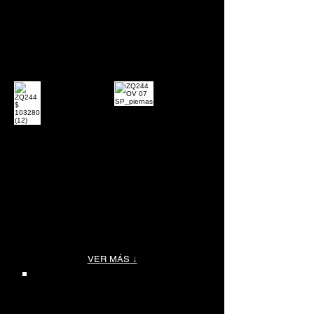
VER MÁS ↓
LAS IMÁGENES SIN PIE, SON
REFLEJO EXACTO DEL MODELO, LAS
ANIMADAS CON PIE,